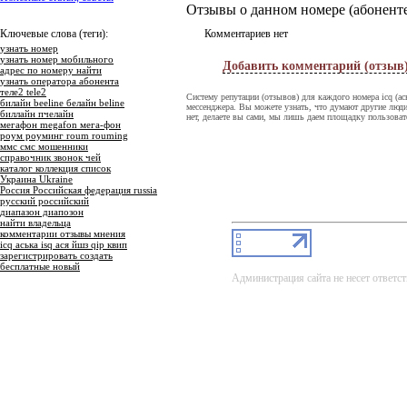
Отзывы о данном номере (абоненте
Ключевые слова (теги):
Комментариев нет
узнать номер
узнать номер мобильного
Добавить комментарий (отзыв
адрес по номеру найти
узнать оператора абонента
теле2 tele2
Систему репутации (отзывов) для каждого номера icq (а
билайн beeline белайн beline
мессенджера. Вы можете узнать, что думают другие люди
биллайн пчелайн
нет, делаете вы сами, мы лишь даем площадку пользоват
мегафон megafon мега-фон
роум роуминг roum rouming
ммс смс мошенники
справочник звонок чей
каталог коллекция список
Украина Ukraine
Россия Российская федерация russia
русский российский
диапазон диапозон
найти владельца
комментарии отзывы мнения
icq аська isq ася йшз qip квип
зарегистрировать создать
бесплатные новый
Администрация сайта не несет ответст