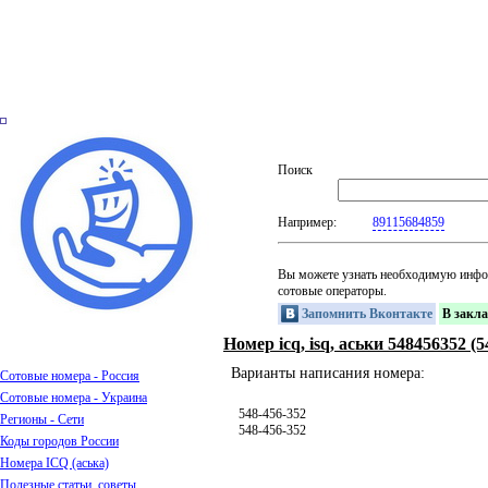
Поиск
Например:
89115684859
Вы можете узнать необходимую инфо
сотовые операторы.
Запомнить Вконтакте
В закл
Номер icq, isq, аськи 548456352 (
Варианты написания номера:
Сотовые номера - Россия
Сотовые номера - Украина
548-456-352
Регионы - Сети
548-456-352
Коды городов России
Номера ICQ (аська)
Полезные статьи, советы