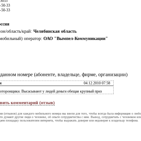
85033
-50-33
-50-33
оссия
ион/область/край:
Челябинская область
мобильный) оператор:
ОАО "Вымпел-Коммуникации"
данном номере (абоненте, владельце, фирме, организации)
н
04.12.2010 07:58
оторонщики. Высасывают у людей деньги обещая крупный приз
вить комментарий (отзыв)
ии (отзывов) для каждого мобильного номера мы ввели для того, чтобы всегда была информация о люб
что думают другие люди о человеке, об опыте сотрудничества с ним. Вывод, сотрудничать с человеком или
аем площадку пользователям интернета, чтобы выражать доверие или недоверие к владельцу телефона.