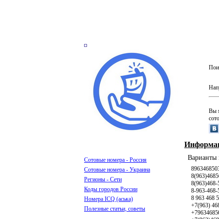
Пои
Нап
Вы 
сот
Информац
Варианты 
Сотовые номера - Россия
896346850
Сотовые номера - Украина
8(963)4685
Регионы - Сети
8(963)468-
Коды городов России
8-963-468-
8 963 468 
Номера ICQ (аська)
+7(963) 46
Полезные статьи, советы
+79634685