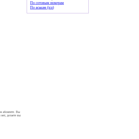
По сотовым номерам
По аськам (icq)
ом абоненте. Вы
 нет, делаете вы