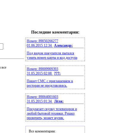
Последние комментарии:
Номер: 89050266277
01.06.2015 12:34
Александр:
Под видом покупателя пытался
узнать номер карты и код доступа
 все
Номер: 89009909393
31.05.2015 02:08
???:
Пишет СМС с приглашением в
ресторан не представляясь.
Номер: 89064001603
31.05.2015 01:34
Лёля:
Предлагает скупку телевизоров и
любой бытовой техники. Решил
проверить, может жулик.
Все комментарии: