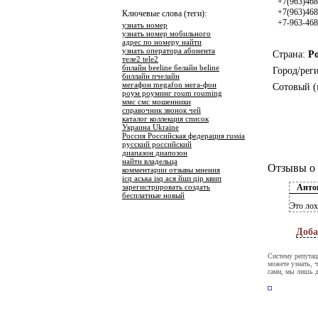
+7(963)46
+7(963)468
Ключевые слова (теги):
+7-963-468
узнать номер
узнать номер мобильного
адрес по номеру найти
узнать оператора абонента
Страна:
Р
теле2 tele2
билайн beeline белайн beline
Город/рег
биллайн пчелайн
мегафон megafon мега-фон
Сотовый (
роум роуминг roum rouming
ммс смс мошенники
справочник звонок чей
каталог коллекция список
Украина Ukraine
Россия Российская федерация russia
русский российский
диапазон диапозон
найти владельца
Отзывы о 
комментарии отзывы мнения
icq аська isq ася йшз qip квип
зарегистрировать создать
Анто
бесплатные новый
Это лох
Доба
Систему репутац
можете узнать, 
сами, мы лишь д