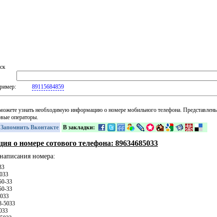
ск
ример:
89115684859
можете узнать необходимую информацию о номере мобильного телефона. Представлены
овые операторы.
Запомнить Вконтакте
В закладки:
ия о номере сотового телефона: 89634685033
написания номера:
33
033
50-33
50-33
5033
8-5033
033